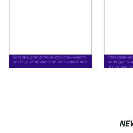
Корзина для мороженого оранжевого
Утвержденно
цвета, настраиваемое пользователем
поля для го
электрическ
тележки для
CAN на полд
пневматичес
NE